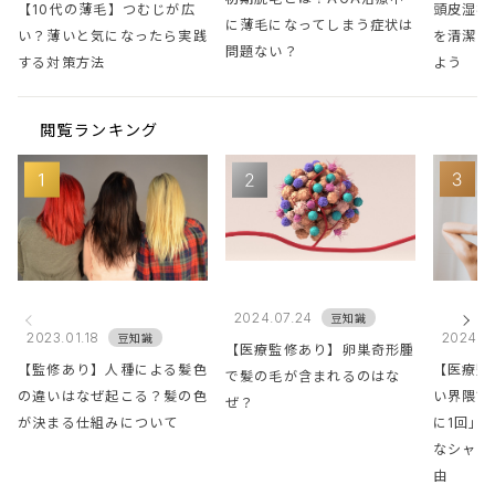
【10代の薄毛】つむじが広
頭皮湿疹
に薄毛になってしまう症状は
い？薄いと気になったら実践
を清潔に
問題ない？
する対策方法
よう
閲覧ランキング
2024.07.24
豆知識
2023.01.18
2024.0
豆知識
【医療監修あり】卵巣奇形腫
【監修あり】人種による髪色
【医療監
で髪の毛が含まれるのはな
の違いはなぜ起こる？髪の色
い界隈で
ぜ？
が決まる仕組みについて
に1回」
なシャン
由