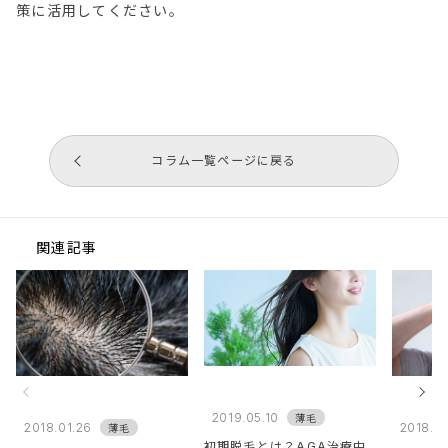
策に活用してください。
コラム一覧ページに戻る
関連記事
2019.05.10
薄毛
2018.01.26
2018.07
薄毛
初期脱毛とは？AGA治療中