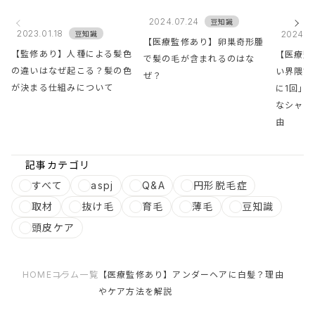
2024.07.24
豆知識
2023.01.18
2024.0
豆知識
【医療監修あり】卵巣奇形腫
【監修あり】人種による髪色
【医療監
で髪の毛が含まれるのはな
の違いはなぜ起こる？髪の色
い界隈で
ぜ？
が決まる仕組みについて
に1回」
なシャン
由
記事カテゴリ
すべて
aspj
Q&A
円形脱毛症
取材
抜け毛
育毛
薄毛
豆知識
頭皮ケア
HOME
コラム一覧
【医療監修あり】アンダーヘアに白髪？理由
やケア方法を解説