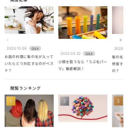
2020.10.09
2020.0
Q&A
2022.04.22
Q&A
お店の料理に髪の毛が入って
髪の毛の
小顔を狙うなら「うぶ毛パー
いたらどう対応するのがベス
修復する
マ」徹底解説！
ト？
の？
閲覧ランキング