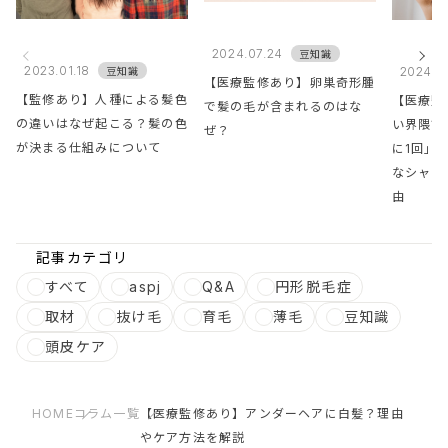
2024.07.24
豆知識
2023.01.18
2024.0
豆知識
【医療監修あり】卵巣奇形腫
【監修あり】人種による髪色
【医療監
で髪の毛が含まれるのはな
の違いはなぜ起こる？髪の色
い界隈で
ぜ？
が決まる仕組みについて
に1回」
なシャン
由
記事カテゴリ
すべて
aspj
Q&A
円形脱毛症
取材
抜け毛
育毛
薄毛
豆知識
頭皮ケア
HOME
コラム一覧
【医療監修あり】アンダーヘアに白髪？理由
やケア方法を解説