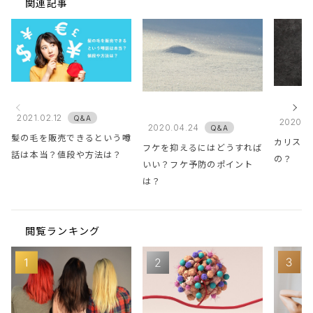
関連記事
2021.02.12
Q&A
2020.0
2020.04.24
Q&A
髪の毛を販売できるという噂
カリスマ
フケを抑えるにはどうすれば
話は本当？値段や方法は？
の？
いい？フケ予防のポイント
は？
閲覧ランキング