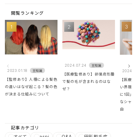
閲覧ランキング
2024.07.24
豆知識
2023.01.18
2024.0
豆知識
【医療監修あり】卵巣奇形腫
【監修あり】人種による髪色
【医療監
で髪の毛が含まれるのはな
の違いはなぜ起こる？髪の色
い界隈で
ぜ？
が決まる仕組みについて
に1回」
なシャン
由
記事カテゴリ
すべて
aspj
Q&A
円形脱毛症