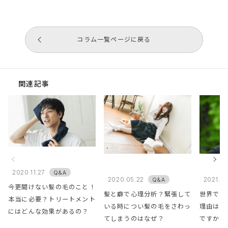
コラム一覧ページに戻る
関連記事
2020.11.27
Q&A
2020.05.22
2021.05
Q&A
今更聞けない髪の毛のこと！
髪と癖で心理分析？緊張して
世界で一
本当に必要？トリートメント
いる時につい髪の毛をさわっ
理由は？
にはどんな効果があるの？
てしまうのはなぜ？
ですか？